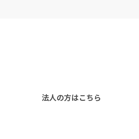
お問い合わせ
法人の方はこちら
個人の方はこちら