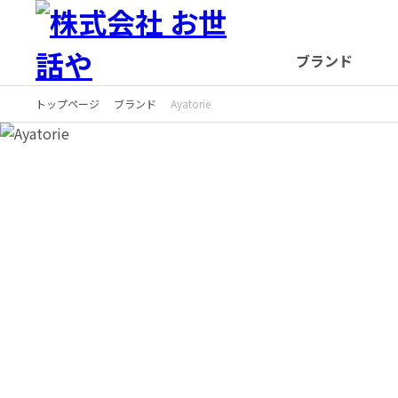
ブランド
トップページ
ブランド
Ayatorie
OSEWAYA
CSR
Ayatorie