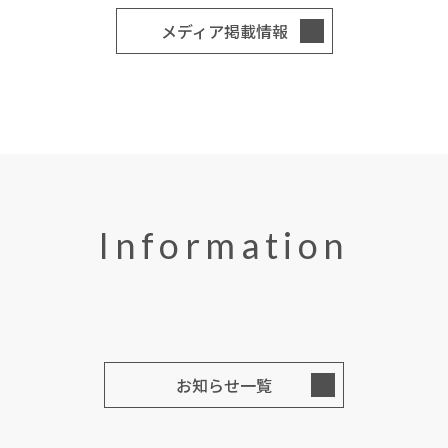
メディア掲載情報
Information
お知らせ一覧