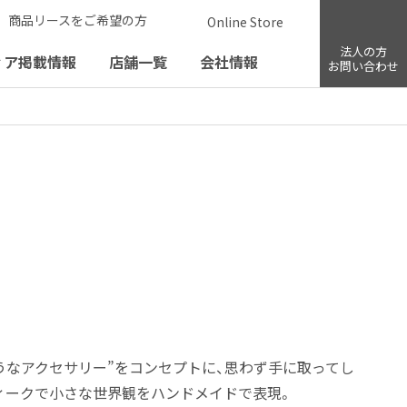
商品リースをご希望の方
Online Store
法人の方
ィア掲載情報
店舗一覧
会社情報
お問い合わせ
Suu her.
Mignon de Bijoux
うなアクセサリー”をコンセプトに、思わず手に取ってし
ィークで小さな世界観をハンドメイドで表現。