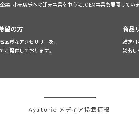
企業、小売店様への卸売事業を中心に、OEM事業も展開してい
希望の方
商品
高品質なアクセサリーを、
雑誌・
でご提供しております。
貸出し
Media
Ayatorie メディア掲載情報