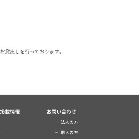
のお貸出しを行っております。
ア掲載情報
お問い合わせ
法人の方
覧
個人の方