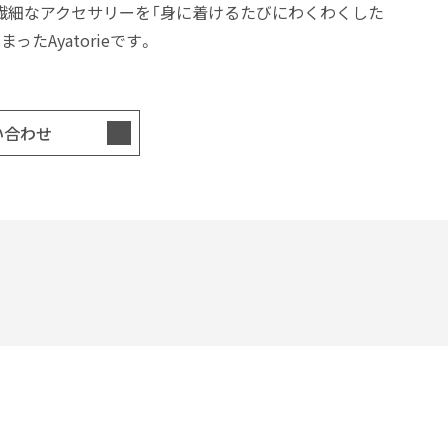
繊細なアクセサリーを「身に着けるたびにわくわくした
たAyatorieです。
い合わせ