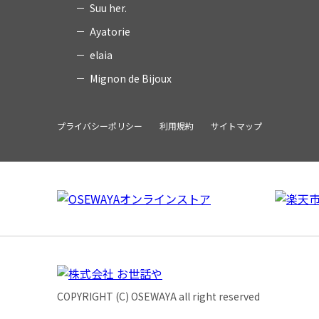
Suu her.
Ayatorie
elaia
Mignon de Bijoux
プライバシーポリシー
利用規約
サイトマップ
COPYRIGHT (C) OSEWAYA all right reserved