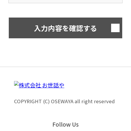
ご本人様の任意によるものです。
ただし、必須項目にご入力いただけな
い場合は、お問い合わせいただけませ
入力内容を確認する
ん。
また、ご入力いただいた個人情報に関
する開示等のご希望がございました
ら、下記お問い合わせ窓口までご連絡
ください。
<お問い合わせ窓口>
株式会社お世話や
COPYRIGHT (C) OSEWAYA all right reserved
個人情報保護管理者
東京都渋谷区代々木4丁目9-5 グラン
Follow Us
エクレール参宮橋