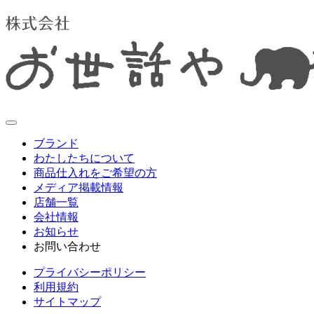
ブランド
わたしたちについて
ブランド
商品仕入れをご希望の方
メディア掲載情報
OSEWAYA
店舗一覧
LIMITED NUMBER
会社情報
Suu her.
お知らせ
Ayatorie
会社情報
elaia
お問い合わせ
Mignon de Bijoux
法人の方
CSR
プライバシーポリシー
個人の方
採用情報
利用規約
サイトマップ